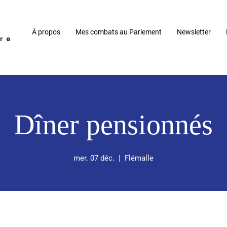
À propos
Mes combats au Parlement
Newsletter
re
Dîner pensionnés
mer. 07 déc.
  |  
Flémalle