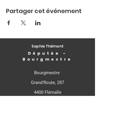
Partager cet événement
Sophie Thémont
Députée -
Bourgmestre
Bourgmestre
Grand'Route, 287
4400 Flémalle
Députée Fédérale
Rue de Louvain, 21