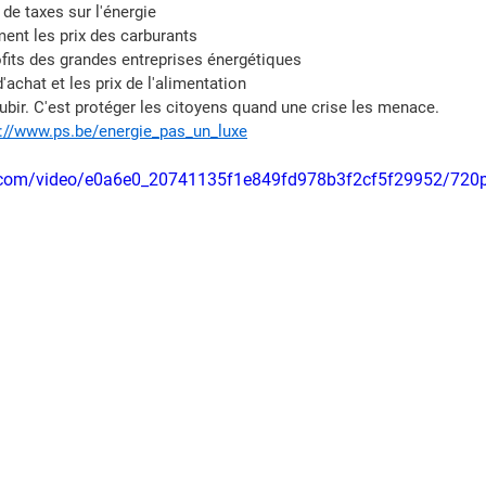
de taxes sur l'énergie
ent les prix des carburants
fits des grandes entreprises énergétiques
'achat et les prix de l'alimentation
ubir. C'est protéger les citoyens quand une crise les menace.
s://www.ps.be/energie_pas_un_luxe
tic.com/video/e0a6e0_20741135f1e849fd978b3f2cf5f29952/720