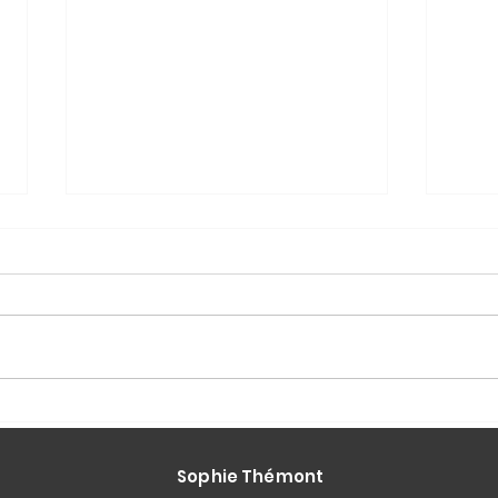
Transparence salariale :
Pouv
la Belgique à la traîne
plus
touj
Sophie Thémont