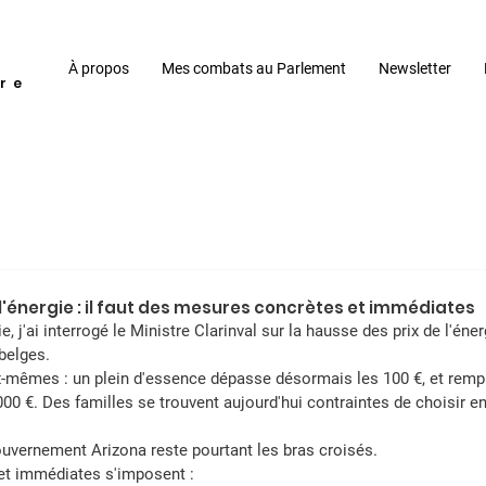
À propos
Mes combats au Parlement
Newsletter
re
l'énergie : il faut des mesures concrètes et immédiates
'ai interrogé le Ministre Clarinval sur la hausse des prix de l'éner
belges.
ux-mêmes : un plein d'essence dépasse désormais les 100 €, et rempli
0 €. Des familles se trouvent aujourd'hui contraintes de choisir ent
gouvernement Arizona reste pourtant les bras croisés.
t immédiates s'imposent :