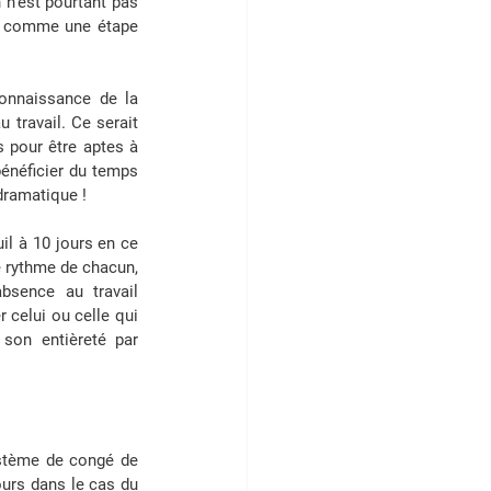
n’est pourtant pas 
nu comme une étape 
connaissance de la 
travail. Ce serait 
 pour être aptes à 
bénéficier du temps 
 dramatique !
l à 10 jours en ce 
 rythme de chacun, 
bsence au travail 
 celui ou celle qui 
son entièreté par 
ystème de congé de 
urs dans le cas du 