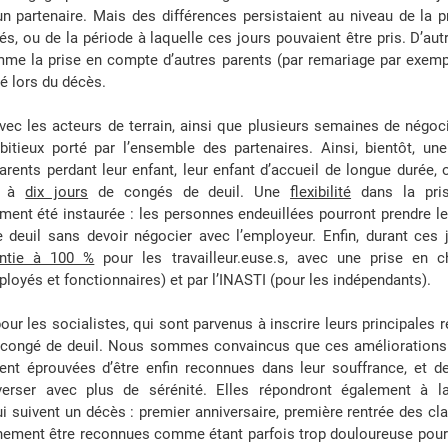
n partenaire. Mais des différences persistaient au niveau de la p
s, ou de la période à laquelle ces jours pouvaient être pris. D’autr
me la prise en compte d’autres parents (par remariage par exempl
 lors du décès. 
c les acteurs de terrain, ainsi que plusieurs semaines de négoci
bitieux porté par l’ensemble des partenaires. Ainsi, bientôt, un
rents perdant leur enfant, leur enfant d’accueil de longue durée, o
t à 
dix jours
 de congés de deuil. Une 
flexibilité
 dans la pris
ent été instaurée : les personnes endeuillées pourront prendre le
antie à 100 %
 pour les travailleur.euse.s, avec une prise en c
loyés et fonctionnaires) et par l’INASTI (pour les indépendants). 
our les socialistes, qui sont parvenus à inscrire leurs principales 
congé de deuil. Nous sommes convaincus que ces améliorations 
ent éprouvées d’être enfin reconnues dans leur souffrance, et de
verser avec plus de sérénité. Elles répondront également à la
i suivent un décès : premier anniversaire, première rentrée des cl
ement être reconnues comme étant parfois trop douloureuse pour tr