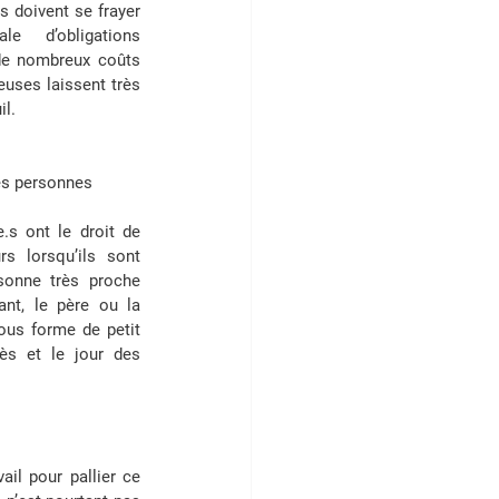
s doivent se frayer 
 d’obligations 
de nombreux coûts 
uses laissent très 
il.
es personnes 
e.s ont le droit de 
s lorsqu’ils sont 
onne très proche 
nt, le père ou la 
us forme de petit 
s et le jour des 
il pour pallier ce 