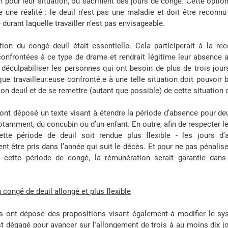
pour leur situation, ou sacrifient des jours de congé. Cette option 
te une réalité : le deuil n’est pas une maladie et doit être recon
durant laquelle travailler n’est pas envisageable. 
ion du congé deuil était essentielle. Cela participerait à la re
nfrontées à ce type de drame et rendrait légitime leur absence au 
éculpabiliser les personnes qui ont besoin de plus de trois jours
que travailleur.euse confronté.e à une telle situation doit pouvoir 
son deuil et de se remettre (autant que possible) de cette situation
 ont déposé un texte visant à étendre la période d’absence pour deui
otamment, du concubin ou d’un enfant. En outre, afin de respecter le
tte période de deuil soit rendue plus flexible - les jours d’a
t être pris dans l’année qui suit le décès. Et pour ne pas pénaliser
 cette période de congé, la rémunération serait garantie dans 
 congé de deuil allongé et plus flexible
tis ont déposé des propositions visant également à modifier le s
t dégagé pour avancer sur l'allongement de trois à au moins dix jo