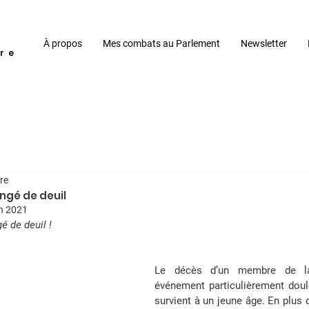
À propos
Mes combats au Parlement
Newsletter
re
re
ongé de deuil
in 2021
é de deuil !
Le décès d’un membre de la
événement particulièrement doulou
survient à un jeune âge. En plus 