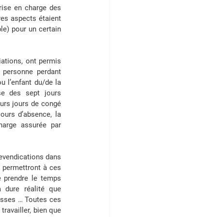
rise en charge des 
es aspects étaient 
e) pour un certain 
ations, ont permis 
e personne perdant 
u l’enfant du/de la 
e des sept jours 
urs jours de congé 
durant l’année suivant le deuil sans devoir négocier avec l’employeur. Enfin, durant ces jours d’absence, la 
harge assurée par 
revendications dans 
permettront à ces 
 prendre le temps 
 dure réalité que 
asses … Toutes ces 
availler, bien que 