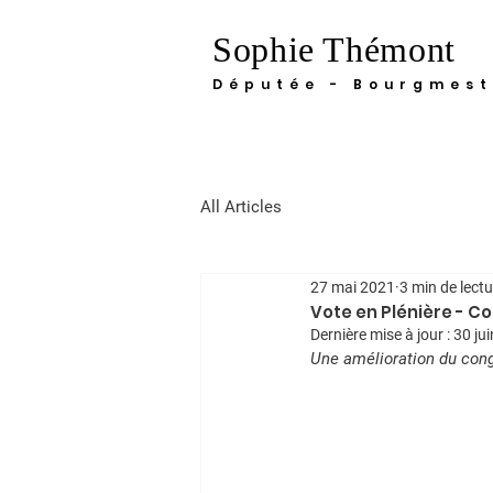
Sophie Thémont
Députée - Bourgmest
All Articles
27 mai 2021
3 min de lectu
Vote en Plénière - C
Dernière mise à jour :
30 ju
Une amélioration du cong