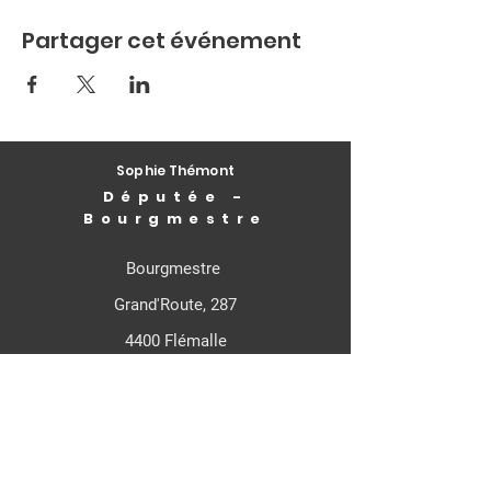
Partager cet événement
Sophie Thémont
Députée -
Bourgmestre
Bourgmestre
Grand'Route, 287
4400 Flémalle
Députée Fédérale
Rue de Louvain, 21