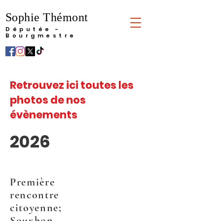
Sophie Thémont
Députée -
Bourgmestre
Retrouvez ici toutes les
photos de nos
évènements
2026
Première
rencontre
citoyenne;
Souxhon