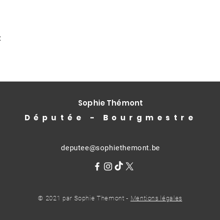
t
Sophie Thémont
Députée - Bourgmestre
deputee@sophiethemont.be
© 2021 par Sophie Themont -
Mentions légales