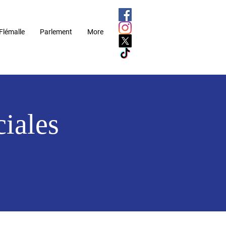
Flémalle
Parlement
More
iales