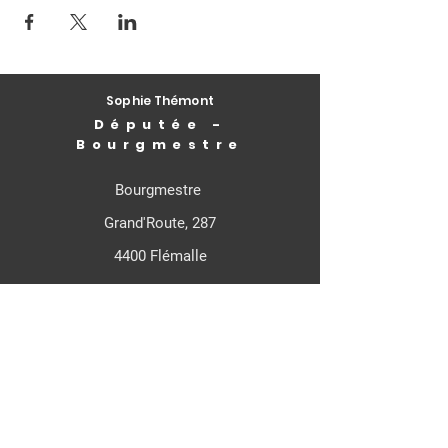
Sophie Thémont
Députée -
Bourgmestre
Bourgmestre
Grand'Route, 287
4400 Flémalle
Députée Fédérale
Rue de Louvain, 21
1000 - Bruxelles