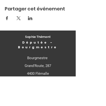
Partager cet événement
Sophie Thémont
Députée -
Bourgmestre
Bourgmestre
Grand'Route, 287
4400 Flémalle
Députée Fédérale
Rue de Louvain, 21