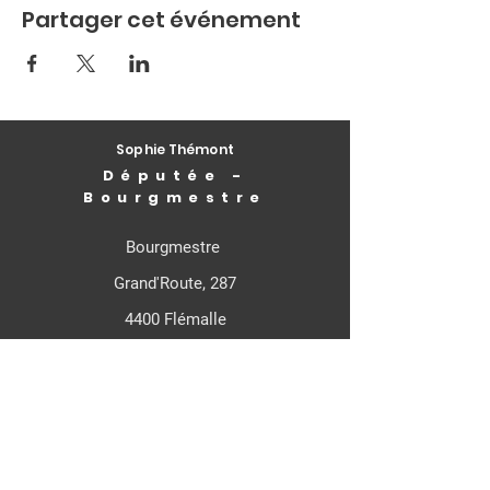
Partager cet événement
Sophie Thémont
Députée -
Bourgmestre
Bourgmestre
Grand'Route, 287
4400 Flémalle
Députée Fédérale
Rue de Louvain, 21