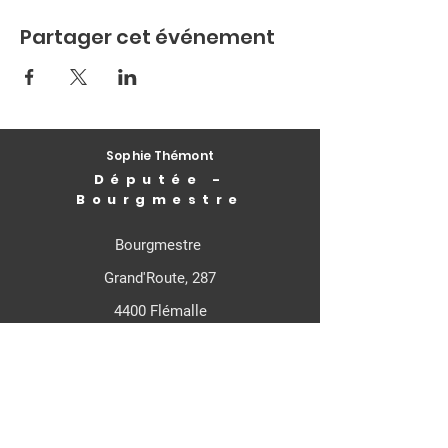
Partager cet événement
Sophie Thémont
Députée -
Bourgmestre
Bourgmestre
Grand'Route, 287
4400 Flémalle
Députée Fédérale
Rue de Louvain, 21