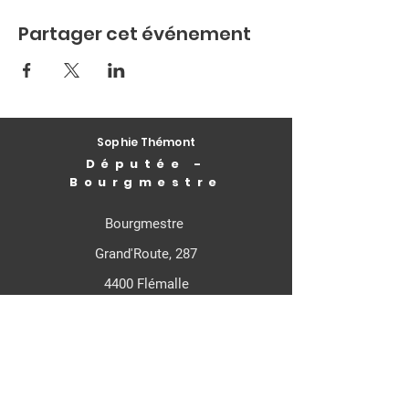
Partager cet événement
Sophie Thémont
Députée -
Bourgmestre
Bourgmestre
Grand'Route, 287
4400 Flémalle
Députée Fédérale
Rue de Louvain, 21