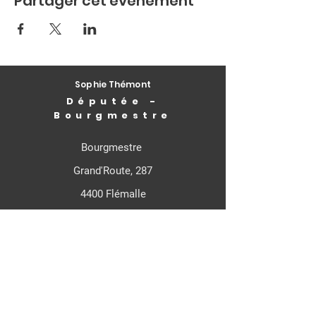
Partager cet événement
Sophie Thémont
Députée -
Bourgmestre
Bourgmestre
Grand'Route, 287
4400 Flémalle
Députée Fédérale
Rue de Louvain, 21
1000 - Bruxelles